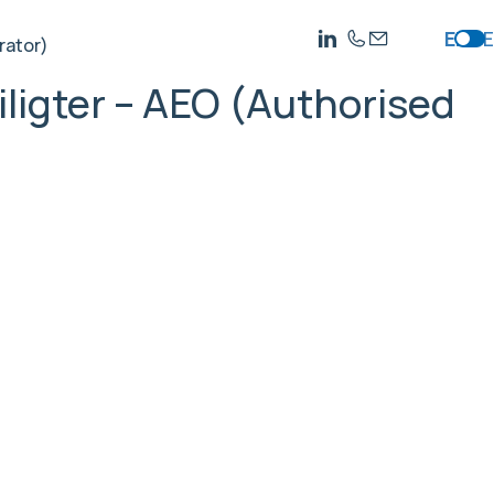
EN
DE
rator)
ligter – AEO (Authorised