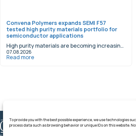
Convena Polymers expands SEMI F57
tested high purity materials portfolio for
semiconductor applications
High purity materials are becoming increasingly important...
07.08.2026
Read more
To provide you with the best possible experience, we use technologies su
process data such as browsing behavior or unique IDs on this website. 