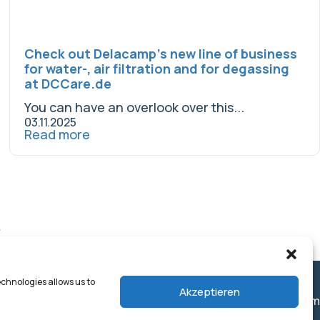
Check out Delacamp’s new line of business
for water-, air filtration and for degassing
at DCCare.de
You can have an overlook over this...
03.11.2025
Read more
echnologies allows us to
+49 40 - 32 58 28 - 0
Akzeptieren
convena@delacamp.com