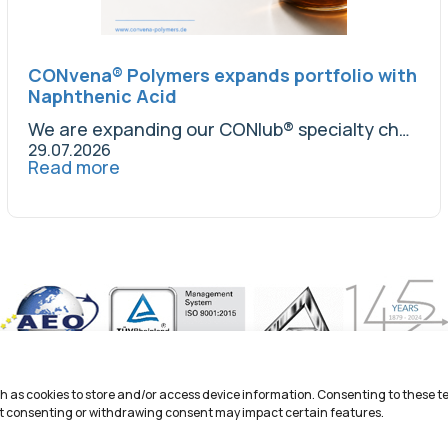
CONvena® Polymers expands portfolio with
Naphthenic Acid
We are expanding our CONlub® specialty chemicals...
29.07.2026
Read more
ch as cookies to store and/or access device information. Consenting to these t
About Us
Products
News & Insights
Contact Us
Not consenting or withdrawing consent may impact certain features.