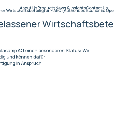
About Us
Products
News & Insights
Contact Us
er Wirtschaftsbeteiligter – AEO (Authorised Economic Ope
lassener Wirtschaftsbetei
 Delacamp AG einen besonderen Status: Wir
dig und können dafür
tigung in Anspruch