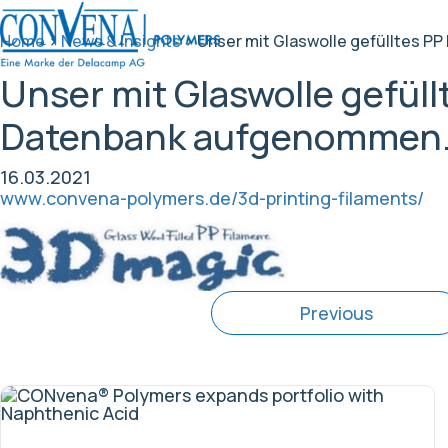
Home
>
News & Insights
>
Unser mit Glaswolle gefülltes P
Unser mit Glaswolle gefüll
Datenbank aufgenommen
16.03.2021
www.convena-polymers.de/3d-printing-filaments/
Previous