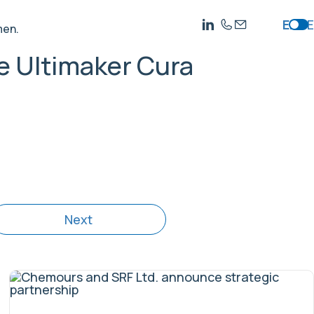
EN
DE
men.
ie Ultimaker Cura
Next