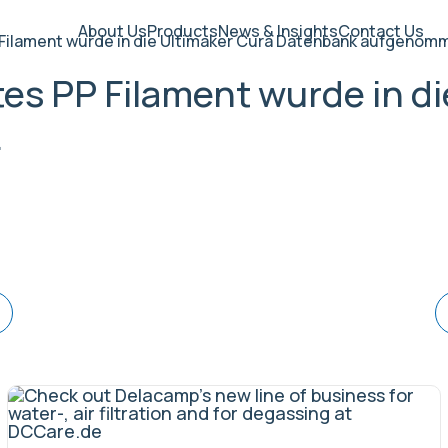
About Us
Products
News & Insights
Contact Us
P Filament wurde in die Ultimaker Cura Datenbank aufgenom
tes PP Filament wurde in d
.