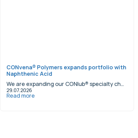
CONvena® Polymers expands portfolio with
Naphthenic Acid
We are expanding our CONlub® specialty chemicals...
29.07.2026
Read more